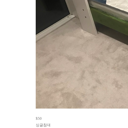
$50
싱글침대