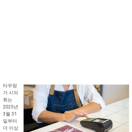
타우랑
가 시의
회는
2025년
3월 31
일부터
더 이상