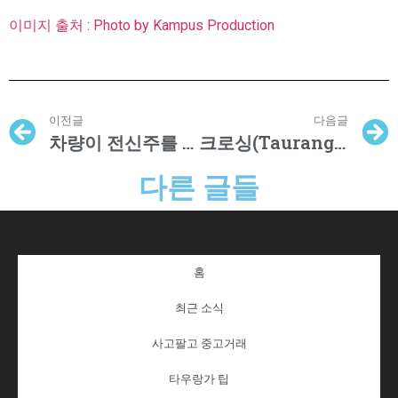
이미지 출처 : Photo by Kampus Production
이전글
다음글
차량이 전신주를 들이받고 도주해 수백 명 정전
크로싱(Tauranga Crossing) 쇼핑센터 외곽에 신호등 교차로 신설 예정
다른 글들
홈
최근 소식
사고팔고 중고거래
타우랑가 팁