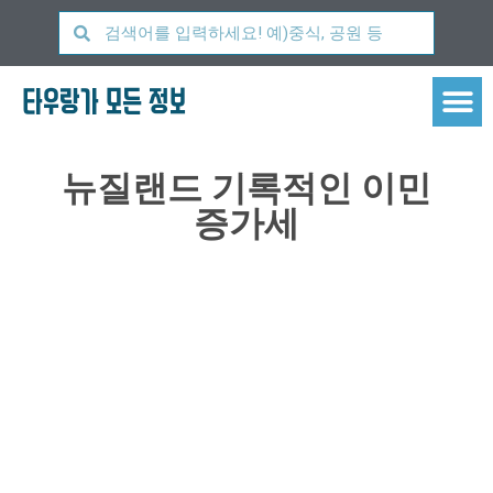
타우랑가 모든 정보
뉴질랜드 기록적인 이민
증가세