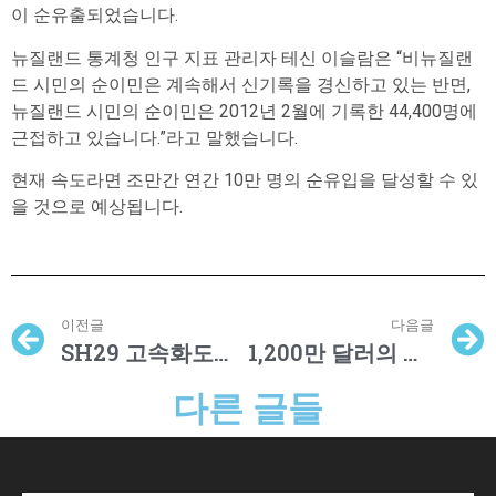
이 순유출되었습니다.
뉴질랜드 통계청 인구 지표 관리자 테신 이슬람은 “비뉴질랜
드 시민의 순이민은 계속해서 신기록을 경신하고 있는 반면,
뉴질랜드 시민의 순이민은 2012년 2월에 기록한 44,400명에
근접하고 있습니다.”라고 말했습니다.
현재 속도라면 조만간 연간 10만 명의 순유입을 달성할 수 있
을 것으로 예상됩니다.
이전글
다음글
SH29 고속화도로 개선 계획
1,200만 달러의 코카인 압수 후 3명 체포
다른 글들